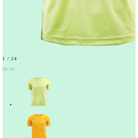
1
/
24