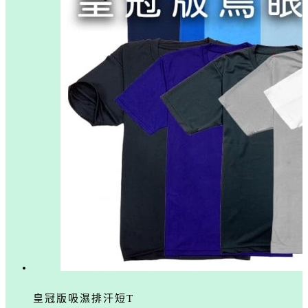
皇冠版吸濕排汗短T