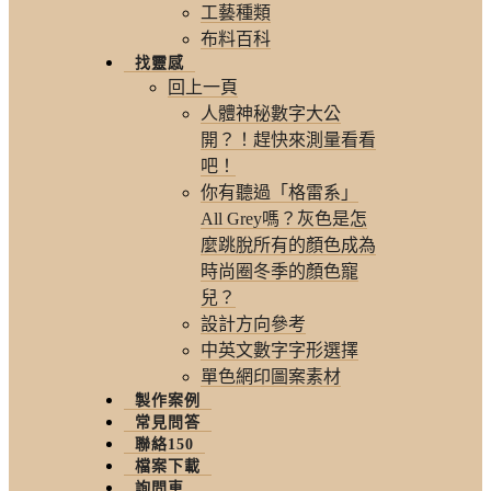
工藝種類
布料百科
找靈感
回上一頁
人體神秘數字大公
開？！趕快來測量看看
吧！
你有聽過「格雷系」
All Grey嗎？灰色是怎
麼跳脫所有的顏色成為
時尚圈冬季的顏色寵
兒？
設計方向參考
中英文數字字形選擇
單色網印圖案素材
製作案例
常見問答
聯絡150
檔案下載
詢問車