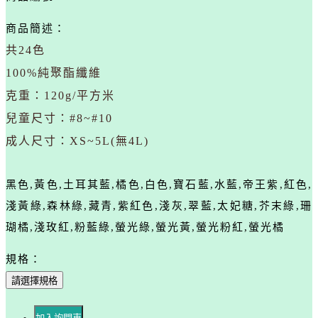
商品簡述：
共24色
100%純聚酯纖維
克重：120g/平方米
兒童尺寸：#8~#10
成人尺寸：XS~5L(無4L)
黑色,黃色,土耳其藍,橘色,白色,寶石藍,水藍,帝王紫,紅色,
淺黃綠,森林綠,藏青,紫紅色,淺灰,翠藍,太妃糖,芥末綠,珊
瑚橘,淺玫紅,粉藍綠,螢光綠,螢光黃,螢光粉紅,螢光橘
規格：
請選擇規格