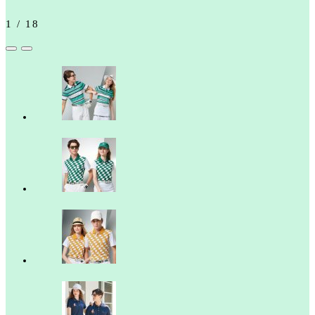
1
/
18