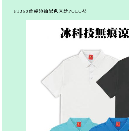
P1368台製領袖配色原紗POLO衫