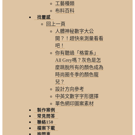
工藝種類
布料百科
找靈感
回上一頁
人體神秘數字大公
開？！趕快來測量看看
吧！
你有聽過「格雷系」
All Grey嗎？灰色是怎
麼跳脫所有的顏色成為
時尚圈冬季的顏色寵
兒？
設計方向參考
中英文數字字形選擇
單色網印圖案素材
製作案例
常見問答
聯絡150
檔案下載
詢問車