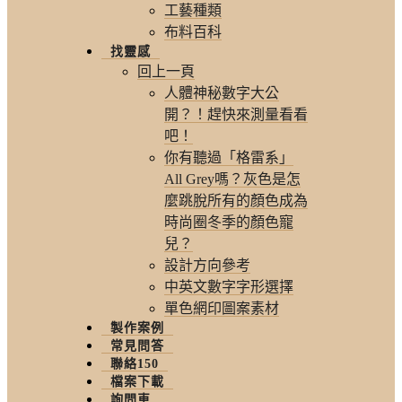
工藝種類
布料百科
找靈感
回上一頁
人體神秘數字大公
開？！趕快來測量看看
吧！
你有聽過「格雷系」
All Grey嗎？灰色是怎
麼跳脫所有的顏色成為
時尚圈冬季的顏色寵
兒？
設計方向參考
中英文數字字形選擇
單色網印圖案素材
製作案例
常見問答
聯絡150
檔案下載
詢問車