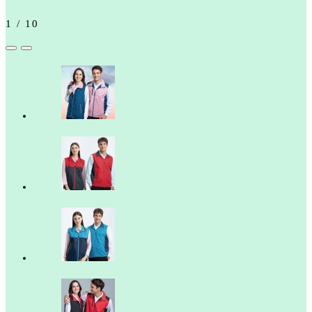
1
/
10